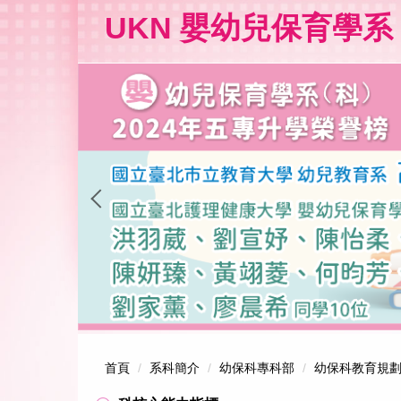
跳
UKN 嬰幼兒保育學系
到
主
要
內
容
區
首頁
系科簡介
幼保科專科部
幼保科教育規