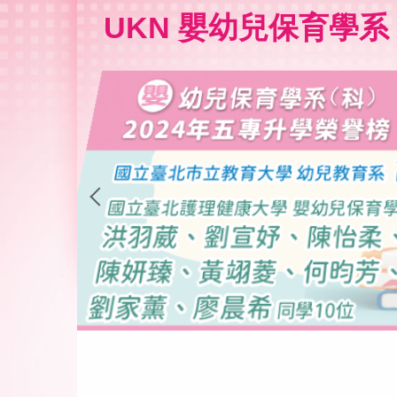
跳
UKN 嬰幼兒保育學系
到
主
要
內
容
區