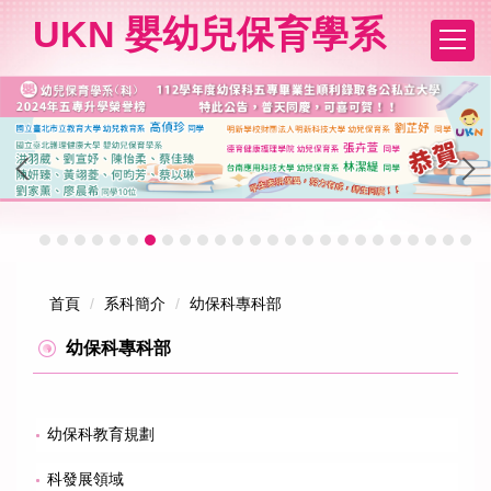
跳
UKN 嬰幼兒保育學系
到
主
要
內
容
區
首頁
系科簡介
幼保科專科部
幼保科專科部
幼保科教育規劃
科發展領域