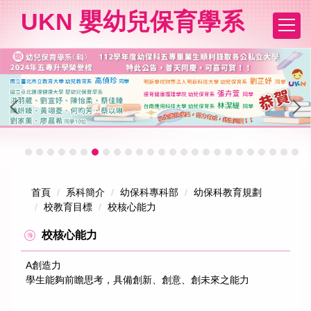
跳
UKN 嬰幼兒保育學系
到
主
要
內
容
區
首頁
系科簡介
幼保科專科部
幼保科教育規劃
校教育目標
校核心能力
校核心能力
A創造力
學生能夠前瞻思考，具備創新、創意、創未來之能力