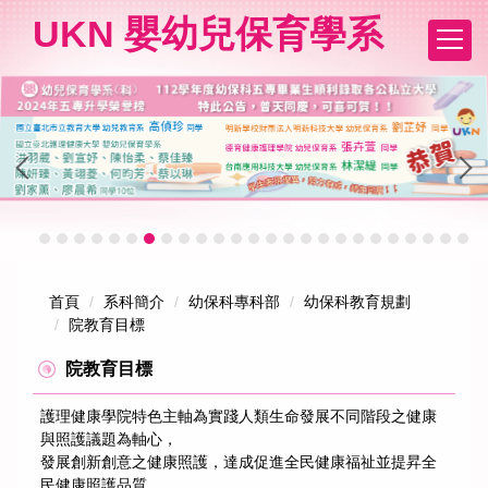
跳
UKN 嬰幼兒保育學系
到
主
要
內
容
區
首頁
系科簡介
幼保科專科部
幼保科教育規劃
院教育目標
院教育目標
護理健康學院特色主軸為實踐人類生命發展不同階段之健康
與照護議題為軸心，
發展創新創意之健康照護，達成促進全民健康福祉並提昇全
民健康照護品質，