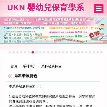
跳
UKN 嬰幼兒保育學系
到
主
要
內
容
區
首頁
系科簡介
系科發展特色
系科發展特色
本系科發展特色如下：
1.結合嬰幼兒教保專業與校院健康照護之特色，與學校豐沛
的健康照護課程資源共享，
強化學生托嬰實務知能。身為護理健康學院之一員，本系