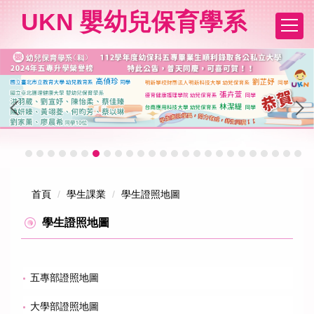
跳
UKN 嬰幼兒保育學系
到
主
要
內
容
區
首頁
學生課業
學生證照地圖
學生證照地圖
五專部證照地圖
大學部證照地圖