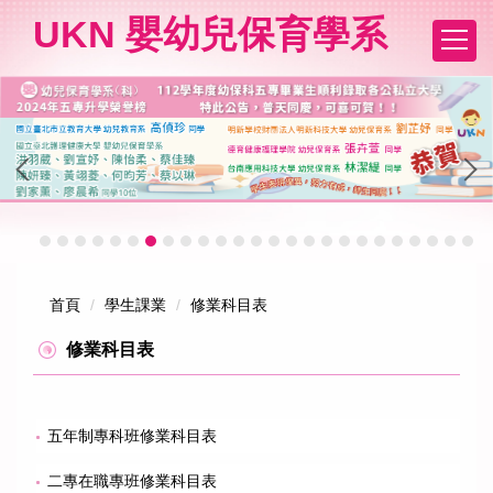
跳
UKN 嬰幼兒保育學系
到
主
要
內
容
區
首頁
學生課業
修業科目表
修業科目表
五年制專科班修業科目表
二專在職專班修業科目表