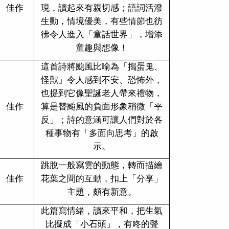
佳作
現，讀起來有親切感；語詞活潑
生動，情境優美，有些情節也彷
彿令人進入「童話世界」，增添
童趣與想像！
這首詩將颱風比喻為「搗蛋鬼、
怪獸」令人感到不安、恐怖外，
也提到它像聖誕老人帶來禮物，
佳作
算是替颱風的負面形象稍微「平
反」；詩的意涵可讓人們對於各
種事物有「多面向思考」的啟
示。
跳脫一般寫雲的動態，轉而描繪
佳作
花葉之間的互動，扣上「分享」
主題，頗有新意。
此篇寫情緒，讀來平和，把生氣
比擬成「小石頭」，有咚的聲