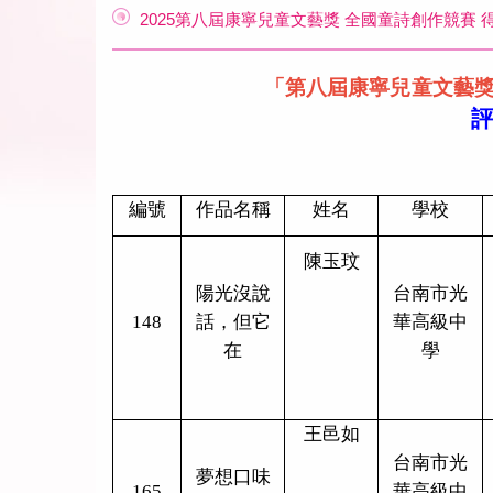
2025第八屆康寧兒童文藝獎 全國童詩創作競賽 
「第八屆康寧兒童文藝
評
編號
作品名稱
姓名
學校
陳玉玟
陽光沒說
台南市光
148
話，但它
華高級中
在
學
王邑如
台南市光
夢想口味
165
華高級中