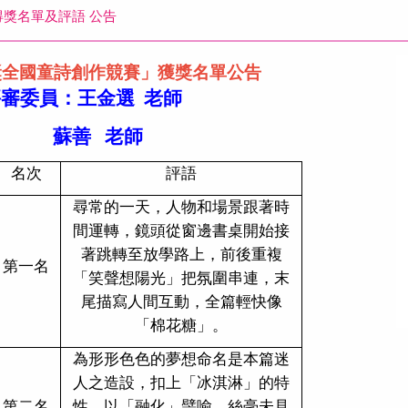
得獎名單及評語 公告
獎
全國童詩創作競
賽
」獲獎名單公告
審委員：王金選 老師
蘇善 老師
名次
評語
尋常的一天，人物和場景跟著時
間運轉，鏡頭從窗邊書桌開始接
著跳轉至放學路上，前後重複
第一名
「笑聲想陽光」把氛圍串連，末
尾描寫人間互動，全篇輕快像
「棉花糖」。
為形形色色的夢想命名是本篇迷
人之造設，扣上「冰淇淋」的特
第二名
性，以「融化」譬喻，絲毫未見