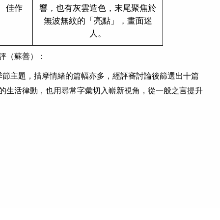
佳作
響，也有灰雲造色，末尾聚焦於
無波無紋的「亮點」，畫面迷
人。
評（蘇善）：
季節主題，描摩情緒的篇幅亦多，經評審討論後篩選出十篇
的生活律動，也用尋常字彙切入嶄新視角，從一般之言提升