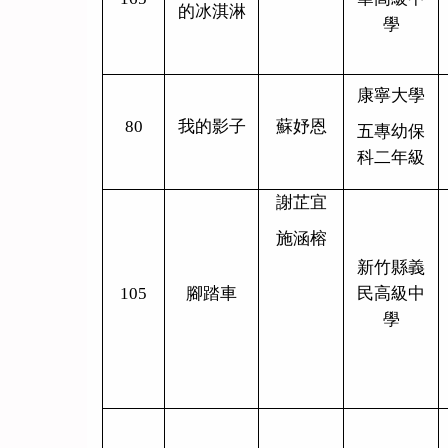
的冰淇淋
學
康寧大學
80
我的影子
蘇妤恩
五專幼保
科二年級
謝芷宜
施涵榕
新竹縣義
105
腳踏車
民高級中
學