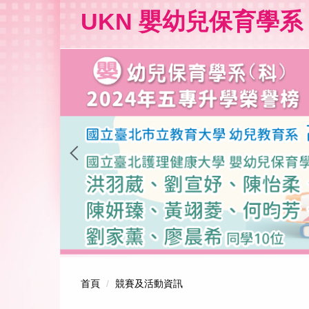
跳
UKN 嬰幼兒保育學系
到
主
要
內
容
區
首頁
競賽及活動資訊