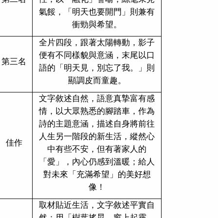
氣餒，「明天也要開門」則兼有
衝勁與希望。
全片四段，跟著太陽轉動，影子
便有不同樣貌與意涵，末尾以口
第三名
語的「明天見，別忘了我。」則
顯調皮而童趣。
文字敘述自然，語意真摯富有感
情，以大眾熟悉的腳踏車，作為
詩的主題意涵，描述自身將前往
人生另一階段的新生活，縱然心
佳作
中有些不安，但有著家人的
「愛」，內心仍感到溫暖；給人
對未來「充滿希望」的美好想
像！
取材貼近生活，文字敘述平實自
然；用「樹葉搖晃、窗上起霧、