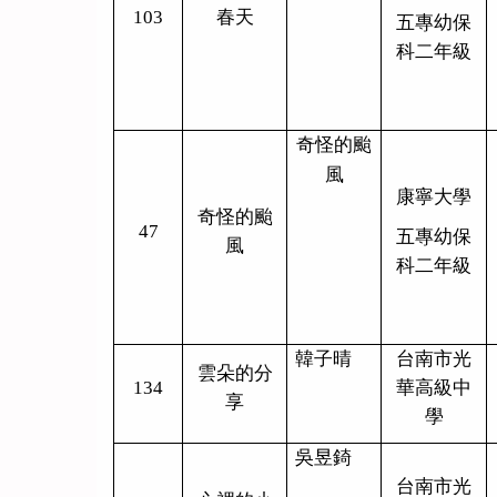
103
春天
五專幼保
科二年級
奇怪的颱
風
康寧大學
奇怪的颱
47
五專幼保
風
科二年級
韓子晴
台南市光
雲朵的分
134
華高級中
享
學
吳昱錡
台南市光