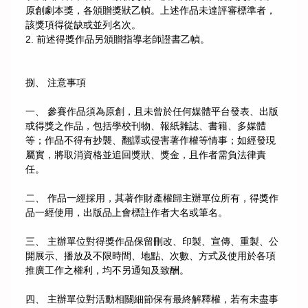
原創劇本獎，各頒贈獎狀乙幀。上述作品未達評審標準者，
該獎項得從缺或並列名次。
2. 前述得獎作品另頒贈指導老師證書乙幀。
捌、 注意事項
一、 參賽作品須為原創，且未曾於任何媒體平台發表、出版
或得獎之作品，包括學校刊物、報紙雜誌、書籍、多媒體
等；作品不得有抄襲、翻譯或侵害著作權等情事；如經發現
屬實，將取消資格並追回獎狀、獎金，且作者需負法律責
任。
二、 作品一經採用，其著作財產權歸主辦單位所有，得獎作
品一經使用，出版品上會標註作者大名或筆名。
三、 主辦單位對得獎作品保留刪改、印製、宣傳、重製、公
開展示、播放及不限時間、地點、次數、方式及使用於各項
推廣工作之權利，均不另通知及致酬。
四、 主辦單位對活動相關細節保有最終解釋權，若有未盡事