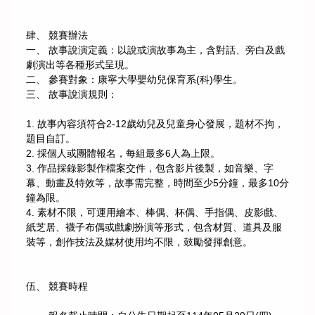
肆、 競賽辦法
一、 故事說演定義：以說或演故事為主，含對話、旁白及戲
劇演出等各種形式呈現。
二、 參賽對象：康寧大學嬰幼兒保育系(科)學生。
三、 故事說演規則：
1. 故事內容須符合2-12歲幼兒及兒童身心發展，題材不拘，
題目自訂。
2. 採個人或團體報名，每組最多6人為上限。
3. 作品採錄影製作檔案交件，包含影片後製，如音樂、字
幕、動畫及特效等，故事需完整，時間至少5分鐘，最多10分
鐘為限。
4. 素材不限，可運用繪本、棒偶、杯偶、手指偶、皮影戲、
紙芝居、襪子布偶或戲劇扮演等形式，包含材質、道具及服
裝等，創作技法及媒材使用均不限，鼓勵發揮創意。
伍、 競賽時程