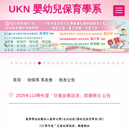
跳
UKN 嬰幼兒保育學系
到
主
要
內
容
區
首頁
幼保系 系友會
校友公告
2025年113學年度「兒童故事說演」競賽辦法 公告