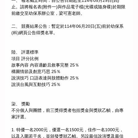
一、 報名截止時間：自公告日期起至114年05月29日(四)
止。請將報名表(附件一)與作品電子檔(光碟或隨身碟)於期限
前繳交至幼保系辦公室，梁可憲老師。
二、 競賽結果公告：暫定於114年06月20日(五)前於幼保系
(科)網頁公告得獎名單。
陸、 評選標準
項目 評分比例
故事內容 內容適齡且敘事完整 25％
構圖情節及創意巧思 25％
說演技巧 口語表達與肢體動作 25％
說演台風與互動技巧 25％
柒、 獎勵
不分個人與團體，前三獎得獎者包括獎金與獎狀乙幀，由專
家評選。
1. 特優一名2000元，優選一名1500元，佳作一名1000元，
以及入圍若干名，並頒發獎狀乙幀。另設最佳說演獎及最佳