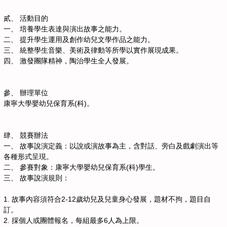
貳、 活動目的
一、 培養學生表達與演出故事之能力。
二、 提升學生運用及創作幼兒文學作品之能力。
三、 統整學生音樂、美術及律動等所學以實作展現成果。
四、 激發團隊精神，陶治學生全人發展。
參、 辦理單位
康寧大學嬰幼兒保育系(科)。
肆、 競賽辦法
一、 故事說演定義：以說或演故事為主，含對話、旁白及戲劇演出等
各種形式呈現。
二、 參賽對象：康寧大學嬰幼兒保育系(科)學生。
三、 故事說演規則：
1. 故事內容須符合2-12歲幼兒及兒童身心發展，題材不拘，題目自
訂。
2. 採個人或團體報名，每組最多6人為上限。