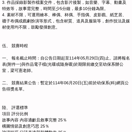
3. 作品採錄影製作檔案交件，包含影片後製，如音樂、字幕、動畫及
特效等，故事需完整，時間至少5分鐘，最多10分鐘為限。
4. 素材不限，可運用繪本、棒偶、杯偶、手指偶、皮影戲、紙芝居、
襪子布偶或戲劇扮演等形式，包含材質、道具及服裝等，創作技法及媒
材使用均不限，鼓勵發揮創意。
伍、 競賽時程
一、 報名截止時間：自公告日期起至114年05月29日(四)止。請將報名
表(附件一)與作品電子檔(光碟或隨身碟)於期限前繳交至幼保系辦公
室，梁可憲老師。
二、 競賽結果公告：暫定於114年06月20日(五)前於幼保系(科)網頁公
告得獎名單。
陸、 評選標準
項目 評分比例
故事內容 內容適齡且敘事完整 25％
構圖情節及創意巧思 25％