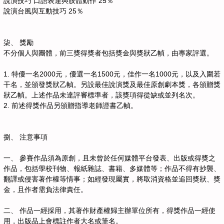
說演技巧 口語表達與肢體動作 25％
說演台風與互動技巧 25％
柒、 獎勵
不分個人與團體，前三獎得獎者包括獎金與獎狀乙幀，由專家評選。
1. 特優一名2000元，優選一名1500元，佳作一名1000元，以及入圍若
干名，並頒發獎狀乙幀。另設最佳說演獎及最佳原創劇本獎，各頒贈獎
狀乙幀。上述作品未達評審標準者，該獎項得從缺或並列名次。
2. 前述得獎作品另頒贈指導老師證書乙幀。
捌、 注意事項
一、 參賽作品須為原創，且未曾於任何媒體平台發表、出版或得獎之
作品，包括學校刊物、報紙雜誌、書籍、多媒體等；作品不得有抄襲、
翻譯或侵害著作權等情事；如經發現屬實，將取消資格並追回獎狀、獎
金，且作者需負法律責任。
二、 作品一經採用，其著作財產權歸主辦單位所有，得獎作品一經使
用，出版品上會標註作者大名或筆名。