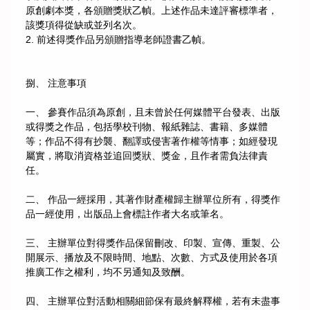
原創劇本獎，各頒贈獎狀乙幀。上述作品未達評審標準者，
該獎項得從缺或並列名次。
2. 前述得獎作品另頒贈指導老師證書乙幀。
捌、 注意事項
一、 參賽作品須為原創，且未曾於任何媒體平台發表、出版
或得獎之作品，包括學校刊物、報紙雜誌、書籍、多媒體
等；作品不得有抄襲、翻譯或侵害著作權等情事；如經發現
屬實，將取消資格並追回獎狀、獎金，且作者需負法律責
任。
二、 作品一經採用，其著作財產權歸主辦單位所有，得獎作
品一經使用，出版品上會標註作者大名或筆名。
三、 主辦單位對得獎作品保留刪改、印製、宣傳、重製、公
開展示、播放及不限時間、地點、次數、方式及使用於各項
推廣工作之權利，均不另通知及致酬。
四、 主辦單位對活動相關細節保有最終解釋權，若有未盡事