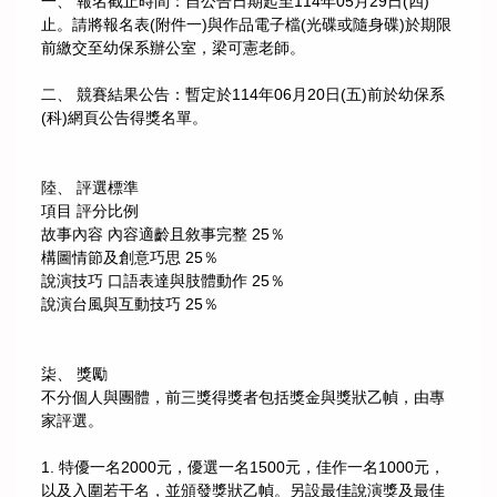
一、 報名截止時間：自公告日期起至114年05月29日(四)
止。請將報名表(附件一)與作品電子檔(光碟或隨身碟)於期限
前繳交至幼保系辦公室，梁可憲老師。
二、 競賽結果公告：暫定於114年06月20日(五)前於幼保系
(科)網頁公告得獎名單。
陸、 評選標準
項目 評分比例
故事內容 內容適齡且敘事完整 25％
構圖情節及創意巧思 25％
說演技巧 口語表達與肢體動作 25％
說演台風與互動技巧 25％
柒、 獎勵
不分個人與團體，前三獎得獎者包括獎金與獎狀乙幀，由專
家評選。
1. 特優一名2000元，優選一名1500元，佳作一名1000元，
以及入圍若干名，並頒發獎狀乙幀。另設最佳說演獎及最佳