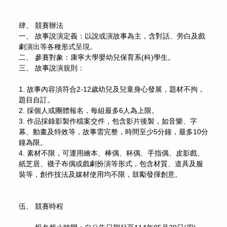
肆、 競賽辦法
一、 故事說演定義：以說或演故事為主，含對話、旁白及戲
劇演出等各種形式呈現。
二、 參賽對象：康寧大學嬰幼兒保育系(科)學生。
三、 故事說演規則：
1. 故事內容須符合2-12歲幼兒及兒童身心發展，題材不拘，
題目自訂。
2. 採個人或團體報名，每組最多6人為上限。
3. 作品採錄影製作檔案交件，包含影片後製，如音樂、字
幕、動畫及特效等，故事需完整，時間至少5分鐘，最多10分
鐘為限。
4. 素材不限，可運用繪本、棒偶、杯偶、手指偶、皮影戲、
紙芝居、襪子布偶或戲劇扮演等形式，包含材質、道具及服
裝等，創作技法及媒材使用均不限，鼓勵發揮創意。
伍、 競賽時程