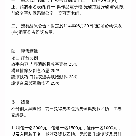
一、 報名截止時間：自公告日期起至114年05月29日(四)
止。請將報名表(附件一)與作品電子檔(光碟或隨身碟)於期限
前繳交至幼保系辦公室，梁可憲老師。
二、 競賽結果公告：暫定於114年06月20日(五)前於幼保系
(科)網頁公告得獎名單。
陸、 評選標準
項目 評分比例
故事內容 內容適齡且敘事完整 25％
構圖情節及創意巧思 25％
說演技巧 口語表達與肢體動作 25％
說演台風與互動技巧 25％
柒、 獎勵
不分個人與團體，前三獎得獎者包括獎金與獎狀乙幀，由專
家評選。
1. 特優一名2000元，優選一名1500元，佳作一名1000元，
以及入圍若干名，並頒發獎狀乙幀。另設最佳說演獎及最佳