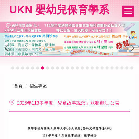
跳
UKN 嬰幼兒保育學系
到
主
要
內
容
區
首頁
招生專區
2025年113學年度「兒童故事說演」競賽辦法 公告