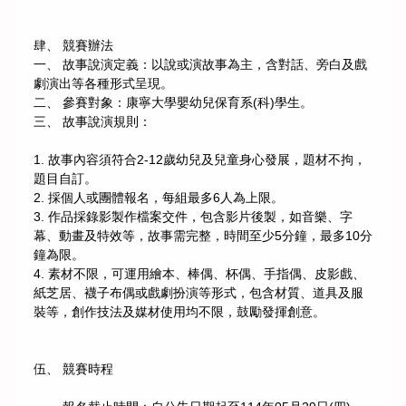
肆、 競賽辦法
一、 故事說演定義：以說或演故事為主，含對話、旁白及戲
劇演出等各種形式呈現。
二、 參賽對象：康寧大學嬰幼兒保育系(科)學生。
三、 故事說演規則：
1. 故事內容須符合2-12歲幼兒及兒童身心發展，題材不拘，
題目自訂。
2. 採個人或團體報名，每組最多6人為上限。
3. 作品採錄影製作檔案交件，包含影片後製，如音樂、字
幕、動畫及特效等，故事需完整，時間至少5分鐘，最多10分
鐘為限。
4. 素材不限，可運用繪本、棒偶、杯偶、手指偶、皮影戲、
紙芝居、襪子布偶或戲劇扮演等形式，包含材質、道具及服
裝等，創作技法及媒材使用均不限，鼓勵發揮創意。
伍、 競賽時程