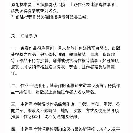
原創劇本獎，各頒贈獎狀乙幀。上述作品未達評審標準者，
該獎項得從缺或並列名次。
2. 前述得獎作品另頒贈指導老師證書乙幀。
捌、 注意事項
一、 參賽作品須為原創，且未曾於任何媒體平台發表、出版
或得獎之作品，包括學校刊物、報紙雜誌、書籍、多媒體
等；作品不得有抄襲、翻譯或侵害著作權等情事；如經發現
屬實，將取消資格並追回獎狀、獎金，且作者需負法律責
任。
二、 作品一經採用，其著作財產權歸主辦單位所有，得獎作
品一經使用，出版品上會標註作者大名或筆名。
三、 主辦單位對得獎作品保留刪改、印製、宣傳、重製、公
開展示、播放及不限時間、地點、次數、方式及使用於各項
推廣工作之權利，均不另通知及致酬。
四、 主辦單位對活動相關細節保有最終解釋權，若有未盡事