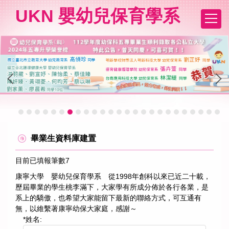
跳
UKN 嬰幼兒保育學系
到
主
要
內
容
區
畢業生資料庫建置
目前已填報筆數7
康寧大學 嬰幼兒保育學系 從1998年創科以來已近二十載，
歷屆畢業的學生桃李滿下，大家學有所成分佈於各行各業，是
系上的驕傲，也希望大家能留下最新的聯絡方式，可互通有
無，以維繫著康寧幼保大家庭，感謝～
*
姓名: