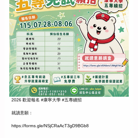
2026 歡迎報名 #康寧大學 #五專續招
就讀意願：
https://forms.gle/NSjCRaAcT3gD9BGb8