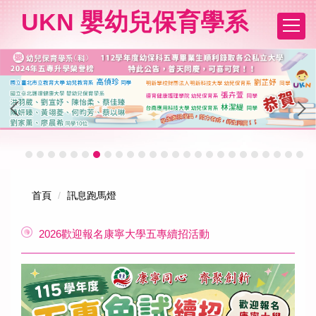
跳
UKN 嬰幼兒保育學系
到
主
要
內
容
區
首頁
訊息跑馬燈
2026歡迎報名康寧大學五專續招活動