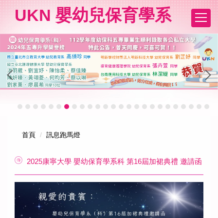
跳
UKN 嬰幼兒保育學系
到
主
要
內
容
區
首頁
訊息跑馬燈
2025康寧大學 嬰幼保育學系科 第16屆加裙典禮 邀請函