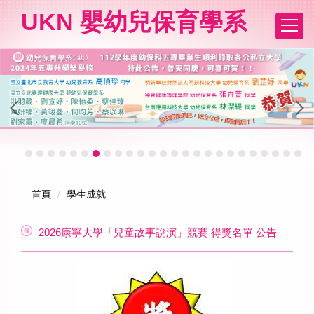
跳
UKN 嬰幼兒保育學系
到
主
要
內
容
區
首頁
學生成就
2026康寧大學「兒童故事說演」競賽 得獎名單 公告