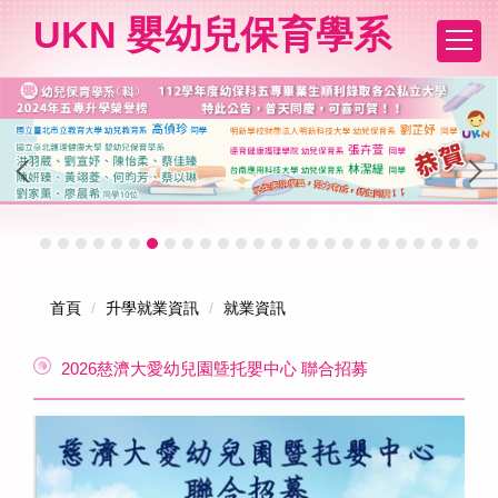
跳
UKN 嬰幼兒保育學系
到
主
要
內
容
區
首頁
升學就業資訊
就業資訊
2026慈濟大愛幼兒園曁托嬰中心 聯合招募