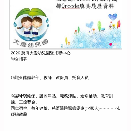
2026 慈濟大愛幼兒園曁托嬰中心
聯合招募
©職務:儲備幹部、教師、教保員、托育人员
©福利:勞健保、證照津貼、職務津貼、進修補助、教育訓
練、三節獎金、
同仁宿舍、每年健檢、慈濟醫院醫療優惠(含家人)⋯⋯⋯⋯依
經驗敘薪