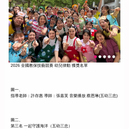
2026 全國教保技藝競賽 幼兒律動 獲獎名單
圖一、
指導老師：許存惠 導師：張嘉芙 音樂播放:蔡恩琳(五幼三忠)
圖二、
第三名 一起守護海洋（五幼三忠）