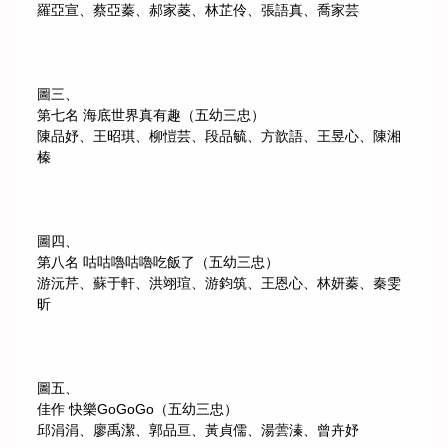
羅亞宣、蔡亞蓁、郝家菱、林芷伶、張語真、喬家芸
圖三、
第七名 海底世界真有趣（五幼三忠）
陳品妤、王昭琪、柳愷芸、段品毓、方歆語、王昱心、陳湘
榛
圖四、
第八名 咕咕嚕咕嚕吃飯了（五幼三忠）
游沅芹、蘇于軒、洪翊瑄、游鈞筑、王恩心、林妍蓁、秦雯
昕
圖五、
佳作 快樂GoGoGo（五幼三忠）
邱涓涓、廖禹潔、郭品亘、黃貞儒、湯蕓溱、曾卉妤