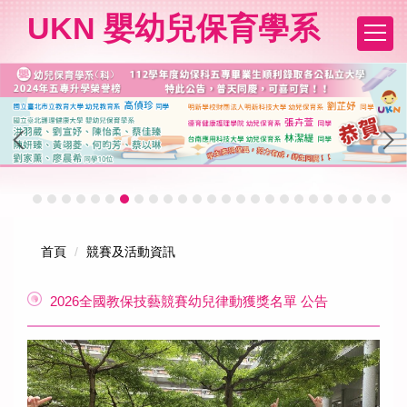
跳
UKN 嬰幼兒保育學系
到
主
要
內
容
區
首頁
競賽及活動資訊
2026全國教保技藝競賽幼兒律動獲獎名單 公告