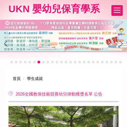
跳
UKN 嬰幼兒保育學系
到
主
要
內
容
區
首頁
學生成就
2026全國教保技藝競賽幼兒律動獲獎名單 公告