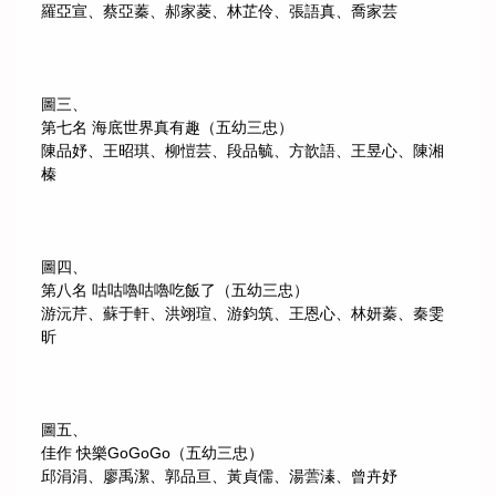
羅亞宣、蔡亞蓁、郝家菱、林芷伶、張語真、喬家芸
圖三、
第七名 海底世界真有趣（五幼三忠）
陳品妤、王昭琪、柳愷芸、段品毓、方歆語、王昱心、陳湘
榛
圖四、
第八名 咕咕嚕咕嚕吃飯了（五幼三忠）
游沅芹、蘇于軒、洪翊瑄、游鈞筑、王恩心、林妍蓁、秦雯
昕
圖五、
佳作 快樂GoGoGo（五幼三忠）
邱涓涓、廖禹潔、郭品亘、黃貞儒、湯蕓溱、曾卉妤