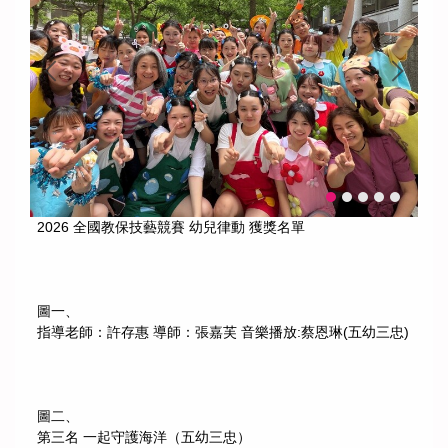
2026 全國教保技藝競賽 幼兒律動 獲獎名單
圖一、
指導老師：許存惠 導師：張嘉芙 音樂播放:蔡恩琳(五幼三忠)
圖二、
第三名 一起守護海洋（五幼三忠）