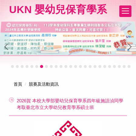
跳
UKN 嬰幼兒保育學系
到
主
要
內
容
區
首頁
競賽及活動資訊
2026賀 本校大學部嬰幼兒保育學系四年級施語湞同學
考取臺北市立大學幼兒教育學系碩士班