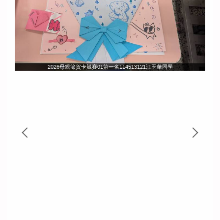
2026母親節賀卡競賽01第一名114513121江玉華同學