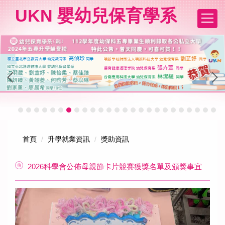
跳
UKN 嬰幼兒保育學系
到
主
要
內
容
區
首頁
升學就業資訊
獎助資訊
2026科學會公佈母親節卡片競賽獲獎名單及頒獎事宜