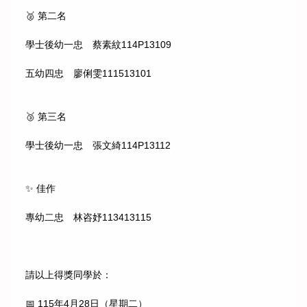
🥈 第二名
學士後幼一忠 蔡素紋114P13109
五幼四忠 廖俐雯111513101
🥉 第三名
學士後幼一忠 張文綺114P13112
✨ 佳作
專幼二忠 林咨妤113413115
請以上得獎同學於：
📅 115年4月28日（星期二）