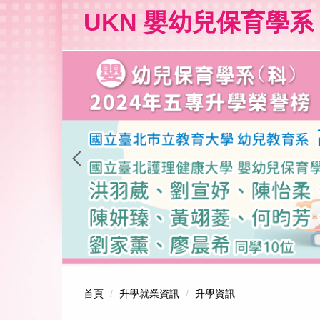
跳
UKN 嬰幼兒保育學系
到
主
要
內
容
區
首頁
升學就業資訊
升學資訊