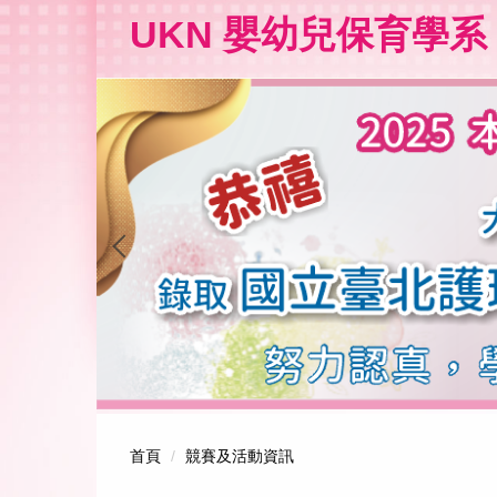
跳
UKN 嬰幼兒保育學系
到
主
要
內
容
區
首頁
競賽及活動資訊