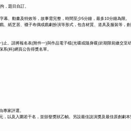
不拘，題目自訂。
、字幕、動畫及特效等，故事需完整，時間至少5分鐘，最多10分鐘為限。
皮影戲、紙芝居、襪子布偶或戲劇扮演等形式，包含材質、道具及服裝等，
日(一)止。請將報名表(附件一)與作品電子檔(光碟或隨身碟)於期限前繳交
幼保系(科)網頁公告得獎名單。
由專家評選。
名1000元，以及入圍若干名，並頒發獎狀乙幀。另設最佳說演獎及最佳原創