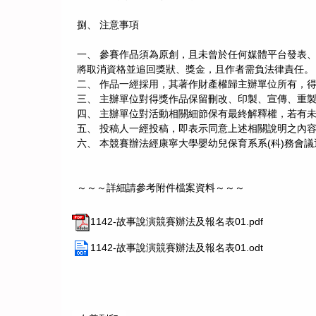
捌、 注意事項
一、 參賽作品須為原創，且未曾於任何媒體平台發表
將取消資格並追回獎狀、獎金，且作者需負法律責任。
二、 作品一經採用，其著作財產權歸主辦單位所有，
三、 主辦單位對得獎作品保留刪改、印製、宣傳、重
四、 主辦單位對活動相關細節保有最終解釋權，若有
五、 投稿人一經投稿，即表示同意上述相關說明之內
六、 本競賽辦法經康寧大學嬰幼兒保育系系(科)務會
～～～詳細請參考附件檔案資料～～～
1142-故事說演競賽辦法及報名表01.pdf
1142-故事說演競賽辦法及報名表01.odt