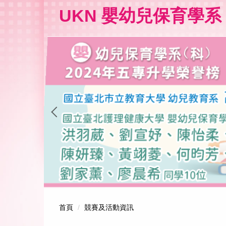
跳
UKN 嬰幼兒保育學系
到
主
要
內
容
區
首頁
競賽及活動資訊