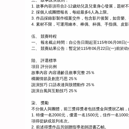
三、 故事說演規則：
1. 故事內容須符合2-12歲幼兒及兒童身心發展，題材
2. 採個人或團體報名，每組最多6人為上限。
3. 作品採錄影製作檔案交件，包含影片後製，如音樂
4. 素材不限，可運用繪本、棒偶、杯偶、手指偶、
伍、 競賽時程
一、 報名截止時間：自公告日期起至115年06月08
二、 競賽結果公告：暫定於115年06月22日(一)前於
陸、 評選標準
項目 評分比例
故事內容 內容適齡且敘事完整 25％
構圖情節及創意巧思 25％
說演技巧 口語表達與肢體動作 25％
說演台風與互動技巧 25％
柒、 獎勵
不分個人與團體，前三獎得獎者包括獎金與獎狀乙幀，
1. 特優一名2000元，優選一名1500元，佳作一
項得從缺或並列名次。
2. 前述得獎作品另頒贈指導老師證書乙幀。