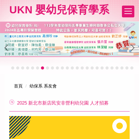
跳
UKN 嬰幼兒保育學系
到
主
要
內
容
區
首頁
幼保系 系友會
2025 新北市新店民安非營利幼兒園 人才招募