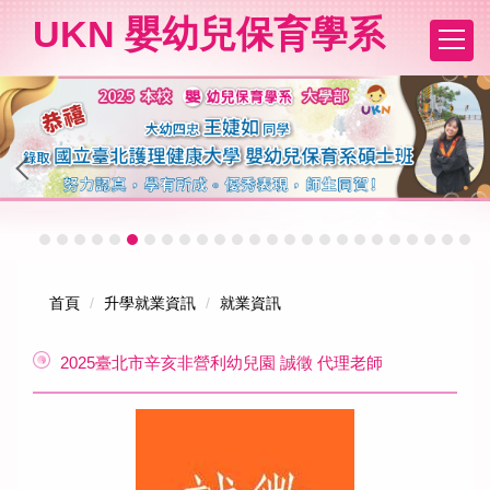
跳
UKN 嬰幼兒保育學系
到
主
要
內
容
區
首頁
升學就業資訊
就業資訊
2025臺北市辛亥非營利幼兒園 誠徵 代理老師