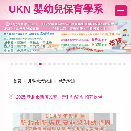
跳
UKN 嬰幼兒保育學系
到
主
要
內
容
區
首頁
升學就業資訊
就業資訊
2025 新北市新店民安非營利幼兒園 招募伙伴