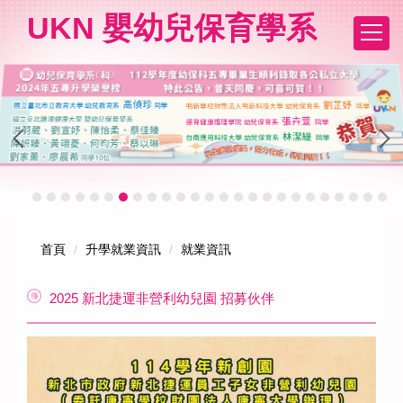
跳
UKN 嬰幼兒保育學系
到
主
要
內
容
區
首頁
升學就業資訊
就業資訊
2025 新北捷運非營利幼兒園 招募伙伴