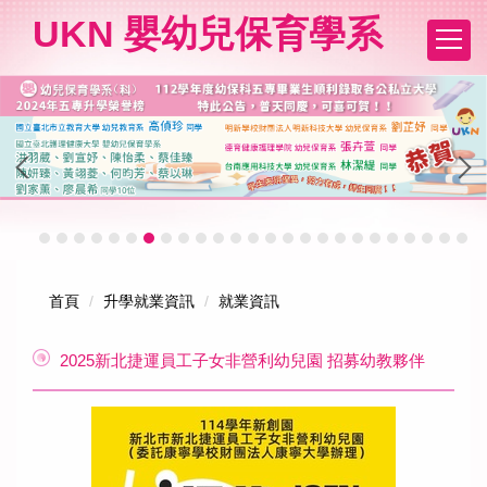
跳
UKN 嬰幼兒保育學系
到
主
要
內
容
區
首頁
升學就業資訊
就業資訊
2025新北捷運員工子女非營利幼兒園 招募幼教夥伴