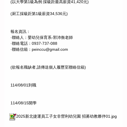
(以大學第1級為例:採級距最高薪資41,420元)
(厨工採級距第1級薪資34,536元)
報名資訊：
·聯絡人：嬰幼兒保育系-郭沛衡老師
·聯絡電話：0937-737-088
·聯絡信箱：peinccu@gmail.com
(欲報名職缺者,請傳送個人履歷至聯絡信箱)
114/08/01到職
114/08/15開學
2025新北捷運員工子女非營利幼兒園 招募幼教夥伴01.jpg