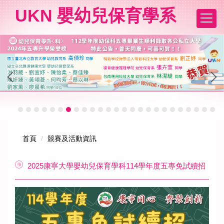
跳
UKN 嬰幼兒保育學系
到
主
要
內
容
區
首頁
競賽及活動資訊
2025康寧大學嬰幼兒保育學科114學年度五專免試續招