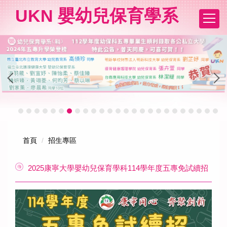
跳
UKN 嬰幼兒保育學系
到
主
要
內
容
區
首頁
招生專區
2025康寧大學嬰幼兒保育學科114學年度五專免試續招