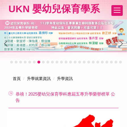
跳
UKN 嬰幼兒保育學系
到
主
要
內
容
區
首頁
升學就業資訊
升學資訊
恭禧！2025嬰幼兒保育學科應屆五專升學榮譽榜單 公
告