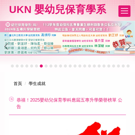
跳
UKN 嬰幼兒保育學系
到
主
要
內
容
區
首頁
學生成就
恭禧！2025嬰幼兒保育學科應屆五專升學榮譽榜單 公
告