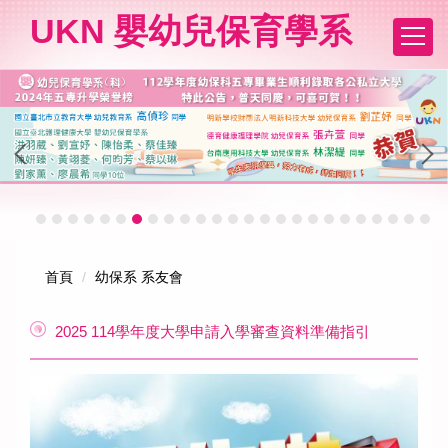
跳
UKN 嬰幼兒保育學系
到
主
要
內
容
區
首頁
幼保系 系友會
2025 114學年度大學申請入學審查資料準備指引