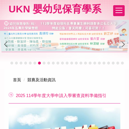
跳
UKN 嬰幼兒保育學系
到
主
要
內
容
區
首頁
競賽及活動資訊
2025 114學年度大學申請入學審查資料準備指引