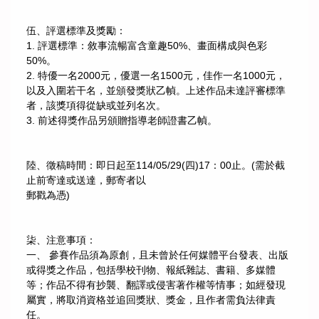
伍、評選標準及獎勵：
1. 評選標準：敘事流暢富含童趣50%、畫面構成與色彩
50%。
2. 特優一名2000元，優選一名1500元，佳作一名1000元，
以及入圍若干名，並頒發獎狀乙幀。上述作品未達評審標準
者，該獎項得從缺或並列名次。
3. 前述得獎作品另頒贈指導老師證書乙幀。
陸、徵稿時間：即日起至114/05/29(四)17：00止。(需於截
止前寄達或送達，郵寄者以
郵戳為憑)
柒、注意事項：
一、 參賽作品須為原創，且未曾於任何媒體平台發表、出版
或得獎之作品，包括學校刊物、報紙雜誌、書籍、多媒體
等；作品不得有抄襲、翻譯或侵害著作權等情事；如經發現
屬實，將取消資格並追回獎狀、獎金，且作者需負法律責
任。