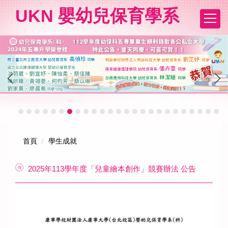
跳
UKN 嬰幼兒保育學系
到
主
要
內
容
區
首頁
學生成就
2025年113學年度「兒童繪本創作」競賽辦法 公告