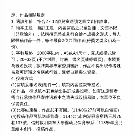
肆、作品相關規定：
1. 適讀年齡：符合2～12歲兒童適讀之圖文創作故事。
2. 繪本主題：自訂主題，內容需貼近兒童旨趣，文體不限
（兒歌除外），結構須完整並且符合繪本成書之形式，每人
限投稿作品一件，每件最多2位共同作者(得獎之獎金仍為一
份)。
3. 字數規格：2000字以內，A5或A4尺寸，直式或橫式皆
可，20~32頁 (不含封面、封底、書名頁或蝴蝶頁)。本競賽
為匿名投稿，敦聘業界專家委員審評，作品不得出現作者姓
名及可辨識之名稱或符號，違者自動喪失資格。
4. 投稿方式：
(1)需填妥報名表(附件一)，填寫內容並親筆簽名。
(2)作品一律以紙本彩色輸出裝訂成書投稿。如寄送原稿者，
需自行承擔作品寄件過程中之遺失或毀損風險，本單位不負
保管責任。
(3)比賽結束後，作品恕不寄回。(114/06/27前可親自領回)
(4)投稿作品可親送或郵寄：114台北市內湖區康寧路三段75
巷137號。信封載明康寧大學嬰幼兒保育學系「113學年度兒
童繪本創作」徵稿作品。