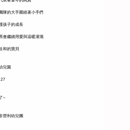
代表著童年的純真
團隊的大手圍繞著小手們
護孩子的成長
舊會繼續用愛與温暖灌溉
佳和的寶貝
幼兒園
.27
了~
非營利幼兒團