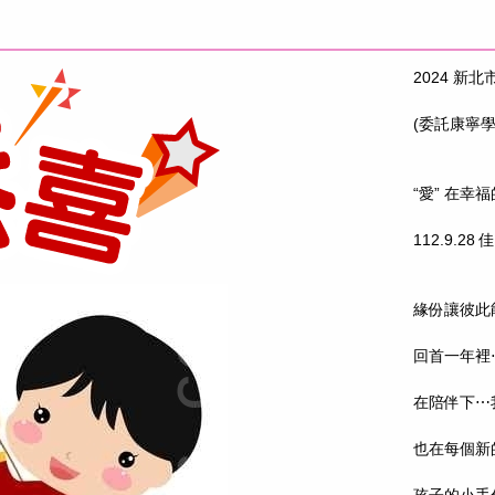
2024 新
(委託康寧
“愛” 在幸福
112.9.28
緣份讓彼此
回首一年裡
在陪伴下⋯
也在每個新