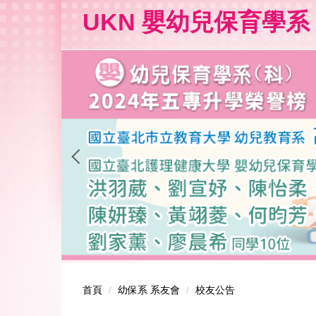
跳
UKN 嬰幼兒保育學系
到
主
要
內
容
區
首頁
幼保系 系友會
校友公告