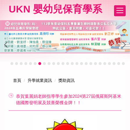
跳
UKN 嬰幼兒保育學系
到
主
要
內
容
區
首頁
升學就業資訊
獎助資訊
恭賀葉麗娟老師指導學生參加2024第27屆俄羅斯阿基米
德國際發明展及競賽榮獲金牌！！