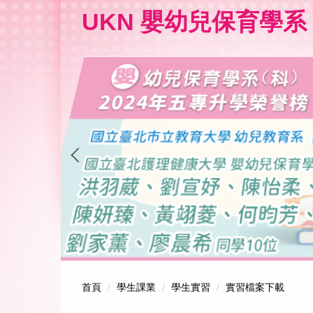
跳
UKN 嬰幼兒保育學系
到
主
要
內
容
區
首頁
學生課業
學生實習
實習檔案下載