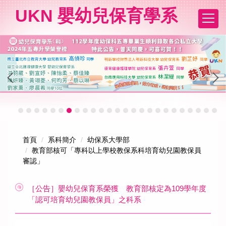
跳
UKN 嬰幼兒保育學系
到
主
要
內
容
區
首頁
系科簡介
幼保系大學部
教育部核可「專科以上學校教保系科培育幼兒園教保員
審認」
［公告］嬰幼兒保育系榮獲 教育部核定為109學年度
「認可培育幼兒園教保員」之科系