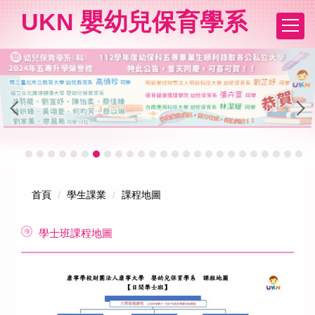
跳
UKN 嬰幼兒保育學系
到
主
要
內
容
區
首頁
學生課業
課程地圖
學士班課程地圖