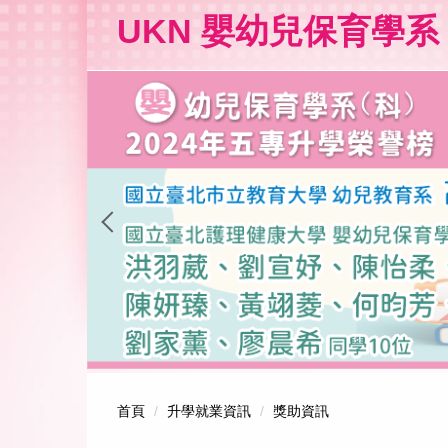
跳
UKN 嬰幼兒保育學系
到
主
要
內
容
區
首頁
升學就業資訊
獎助資訊