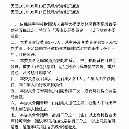
民國105年09月13日系務會議修訂通過
民國105年09月14日院務會議修訂通過
一、 依據康寧學校財團法人康寧大學嬰幼兒保育學系設置要
點第五條規定，特訂立「系務發展委員會」（以下簡稱本委
員會）。
二、 本委員會設委員3～5人；系主任及各委員會召集人為當
然委員，不足額由本科教師依意願或協調方式產生，任期一
年，且得連任。
三、 本委員會之職掌負責規劃本系近、中、長程系務目標之
發展。重要工作包括規劃、訂定與評估系務發展方向、重點
特色、及各項評鑑事宜。
四、 本委員會設召集人、副召集人各1人，召集人由主任擔
任、副召集人由行政教師擔任。
五、 本委員會每學期至少召開會議二次，必要時並得召開臨
時會議。
六、 本委員會開會時，由召集人擔任主席，召集人不能出席
時由副召集人擔任之。
七、 本委員會會議時，必須二分之一（含）以上委員親自出
席始可開會，議決事項須由出席委員二分之一以上同意始可
通過，通過事項須提交系務會議議決。